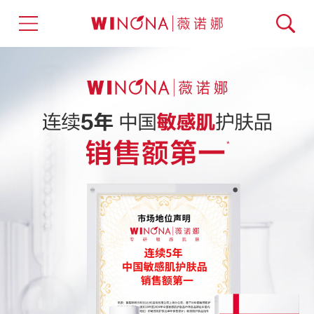
薇诺娜 - 专研敏感肌肤的皮肤学级护肤品